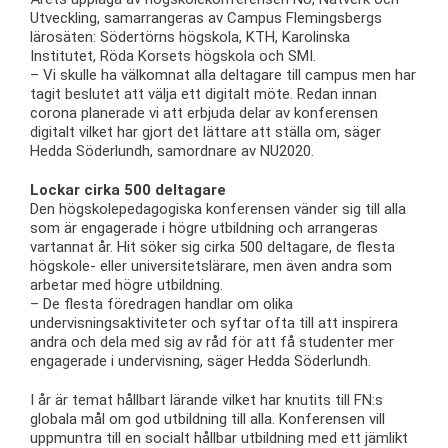
Utveckling, samarrangeras av Campus Flemingsbergs
lärosäten: Södertörns högskola, KTH, Karolinska
Institutet, Röda Korsets högskola och SMI.
– Vi skulle ha välkomnat alla deltagare till campus men har
tagit beslutet att välja ett digitalt möte. Redan innan
corona planerade vi att erbjuda delar av konferensen
digitalt vilket har gjort det lättare att ställa om, säger
Hedda Söderlundh, samordnare av NU2020.
Lockar cirka 500 deltagare
Den högskolepedagogiska konferensen vänder sig till alla
som är engagerade i högre utbildning och arrangeras
vartannat år. Hit söker sig cirka 500 deltagare, de flesta
högskole- eller universitetslärare, men även andra som
arbetar med högre utbildning.
– De flesta föredragen handlar om olika
undervisningsaktiviteter och syftar ofta till att inspirera
andra och dela med sig av råd för att få studenter mer
engagerade i undervisning, säger Hedda Söderlundh.
I år är temat hållbart lärande vilket har knutits till FN:s
globala mål om god utbildning till alla. Konferensen vill
uppmuntra till en socialt hållbar utbildning med ett jämlikt