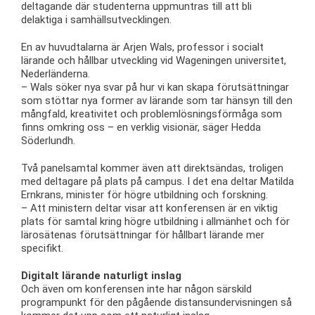
deltagande där studenterna uppmuntras till att bli
delaktiga i samhällsutvecklingen.
En av huvudtalarna är Arjen Wals, professor i socialt
lärande och hållbar utveckling vid Wageningen universitet,
Nederländerna.
– Wals söker nya svar på hur vi kan skapa förutsättningar
som stöttar nya former av lärande som tar hänsyn till den
mångfald, kreativitet och problemlösningsförmåga som
finns omkring oss – en verklig visionär, säger Hedda
Söderlundh.
Två panelsamtal kommer även att direktsändas, troligen
med deltagare på plats på campus. I det ena deltar Matilda
Ernkrans, minister för högre utbildning och forskning.
– Att ministern deltar visar att konferensen är en viktig
plats för samtal kring högre utbildning i allmänhet och för
lärosätenas förutsättningar för hållbart lärande mer
specifikt.
Digitalt lärande naturligt inslag
Och även om konferensen inte har någon särskild
programpunkt för den pågående distansundervisningen så