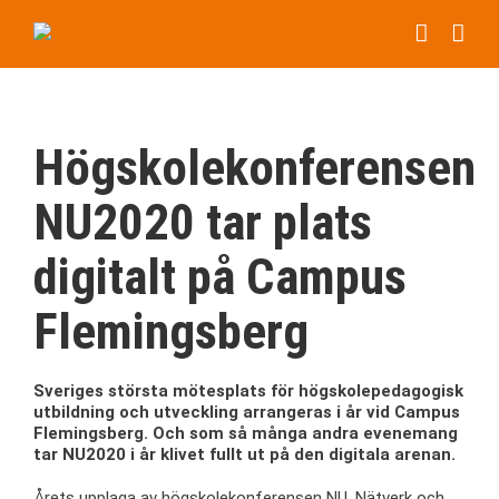
Fortsätt
till
innehållet
Högskolekonferensen
NU2020 tar plats
digitalt på Campus
Flemingsberg
Sveriges största mötesplats för högskolepedagogisk
utbildning och utveckling arrangeras i år vid Campus
Flemingsberg. Och som så många andra evenemang
tar NU2020 i år klivet fullt ut på den digitala arenan.
Årets upplaga av högskolekonferensen NU, Nätverk och