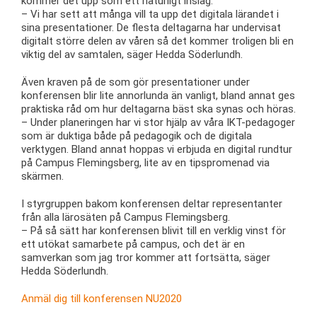
kommer det upp som ett naturligt inslag.
– Vi har sett att många vill ta upp det digitala lärandet i
sina presentationer. De flesta deltagarna har undervisat
digitalt större delen av våren så det kommer troligen bli en
viktig del av samtalen, säger Hedda Söderlundh.
Även kraven på de som gör presentationer under
konferensen blir lite annorlunda än vanligt, bland annat ges
praktiska råd om hur deltagarna bäst ska synas och höras.
– Under planeringen har vi stor hjälp av våra IKT-pedagoger
som är duktiga både på pedagogik och de digitala
verktygen. Bland annat hoppas vi erbjuda en digital rundtur
på Campus Flemingsberg, lite av en tipspromenad via
skärmen.
I styrgruppen bakom konferensen deltar representanter
från alla lärosäten på Campus Flemingsberg.
– På så sätt har konferensen blivit till en verklig vinst för
ett utökat samarbete på campus, och det är en
samverkan som jag tror kommer att fortsätta, säger
Hedda Söderlundh.
Anmäl dig till konferensen NU2020