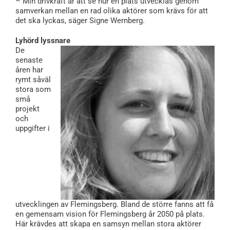
– Min drivkraft är att se hur en plats utvecklas genom
samverkan mellan en rad olika aktörer som krävs för att
det ska lyckas, säger Signe Wernberg.
Lyhörd lyssnare
De
senaste
åren har
rymt såväl
stora som
små
projekt
och
uppgifter i
utvecklingen av Flemingsberg. Bland de större fanns att få
en gemensam vision för Flemingsberg år 2050 på plats.
Här krävdes att skapa en samsyn mellan stora aktörer