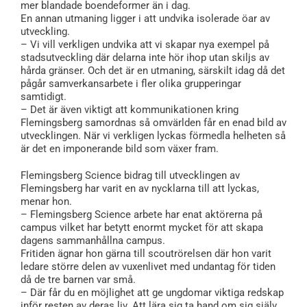
mer blandade boendeformer än i dag.
En annan utmaning ligger i att undvika isolerade öar av
utveckling.
– Vi vill verkligen undvika att vi skapar nya exempel på
stadsutveckling där delarna inte hör ihop utan skiljs av
hårda gränser. Och det är en utmaning, särskilt idag då det
pågår samverkansarbete i fler olika grupperingar
samtidigt.
– Det är även viktigt att kommunikationen kring
Flemingsberg samordnas så omvärlden får en enad bild av
utvecklingen. När vi verkligen lyckas förmedla helheten så
är det en imponerande bild som växer fram.
Flemingsberg Science bidrag till utvecklingen av
Flemingsberg har varit en av nycklarna till att lyckas,
menar hon.
– Flemingsberg Science arbete har enat aktörerna på
campus vilket har betytt enormt mycket för att skapa
dagens sammanhållna campus.
Fritiden ägnar hon gärna till scoutrörelsen där hon varit
ledare större delen av vuxenlivet med undantag för tiden
då de tre barnen var små.
– Där får du en möjlighet att ge ungdomar viktiga redskap
inför resten av deras liv. Att lära sig ta hand om sig själv,