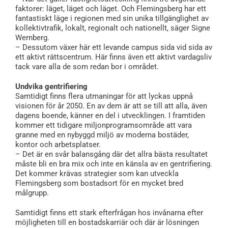
faktorer: läget, läget och läget. Och Flemingsberg har ett
fantastiskt läge i regionen med sin unika tillgänglighet av
kollektivtrafik, lokalt, regionalt och nationellt, säger Signe
Wernberg.
– Dessutom växer här ett levande campus sida vid sida av
ett aktivt rättscentrum. Här finns även ett aktivt vardagsliv
tack vare alla de som redan bor i området.
Undvika gentrifiering
Samtidigt finns flera utmaningar för att lyckas uppnå
visionen för år 2050. En av dem är att se till att alla, även
dagens boende, känner en del i utvecklingen. I framtiden
kommer ett tidigare miljonprogramsområde att vara
granne med en nybyggd miljö av moderna bostäder,
kontor och arbetsplatser.
– Det är en svår balansgång där det allra bästa resultatet
måste bli en bra mix och inte en känsla av en gentrifiering.
Det kommer krävas strategier som kan utveckla
Flemingsberg som bostadsort för en mycket bred
målgrupp.
Samtidigt finns ett stark efterfrågan hos invånarna efter
möjligheten till en bostadskarriär och där är lösningen