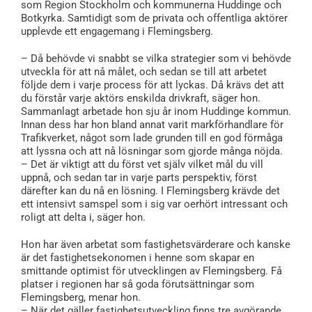
som Region Stockholm och kommunerna Huddinge och
Botkyrka. Samtidigt som de privata och offentliga aktörer
upplevde ett engagemang i Flemingsberg.
– Då behövde vi snabbt se vilka strategier som vi behövde
utveckla för att nå målet, och sedan se till att arbetet
följde dem i varje process för att lyckas. Då krävs det att
du förstår varje aktörs enskilda drivkraft, säger hon.
Sammanlagt arbetade hon sju år inom Huddinge kommun.
Innan dess har hon bland annat varit markförhandlare för
Trafikverket, något som lade grunden till en god förmåga
att lyssna och att nå lösningar som gjorde många nöjda.
– Det är viktigt att du först vet själv vilket mål du vill
uppnå, och sedan tar in varje parts perspektiv, först
därefter kan du nå en lösning. I Flemingsberg krävde det
ett intensivt samspel som i sig var oerhört intressant och
roligt att delta i, säger hon.
Hon har även arbetat som fastighetsvärderare och kanske
är det fastighetsekonomen i henne som skapar en
smittande optimist för utvecklingen av Flemingsberg. Få
platser i regionen har så goda förutsättningar som
Flemingsberg, menar hon.
– När det gäller fastighetsutveckling finns tre avgörande