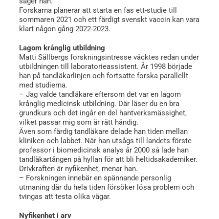
säger han.
Forskarna planerar att starta en fas ett-studie till
sommaren 2021 och ett färdigt svenskt vaccin kan vara
klart någon gång 2022-2023.
Lagom krånglig utbildning
Matti Sällbergs forskningsintresse väcktes redan under
utbildningen till laboratorieassistent. År 1998 började
han på tandläkarlinjen och fortsatte forska parallellt
med studierna.
– Jag valde tandläkare eftersom det var en lagom
krånglig medicinsk utbildning. Där läser du en bra
grundkurs och det ingår en del hantverksmässighet,
vilket passar mig som är rätt händig.
Även som färdig tandläkare delade han tiden mellan
kliniken och labbet. När han utsågs till landets förste
professor i biomedicinsk analys år 2000 så lade han
tandläkartången på hyllan för att bli heltidsakademiker.
Drivkraften är nyfikenhet, menar han.
– Forskningen innebär en spännande personlig
utmaning där du hela tiden försöker lösa problem och
tvingas att testa olika vägar.
Nyfikenhet i arv