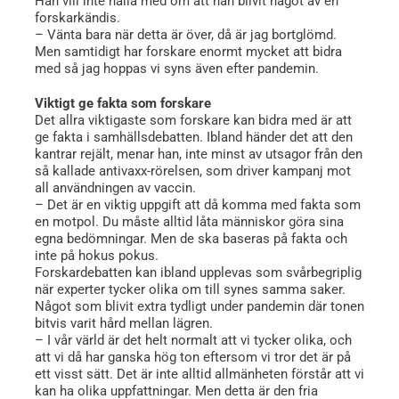
Han vill inte hålla med om att han blivit något av en
forskarkändis.
– Vänta bara när detta är över, då är jag bortglömd.
Men samtidigt har forskare enormt mycket att bidra
med så jag hoppas vi syns även efter pandemin.
Viktigt ge fakta som forskare
Det allra viktigaste som forskare kan bidra med är att
ge fakta i samhällsdebatten. Ibland händer det att den
kantrar rejält, menar han, inte minst av utsagor från den
så kallade antivaxx-rörelsen, som driver kampanj mot
all användningen av vaccin.
– Det är en viktig uppgift att då komma med fakta som
en motpol. Du måste alltid låta människor göra sina
egna bedömningar. Men de ska baseras på fakta och
inte på hokus pokus.
Forskardebatten kan ibland upplevas som svårbegriplig
när experter tycker olika om till synes samma saker.
Något som blivit extra tydligt under pandemin där tonen
bitvis varit hård mellan lägren.
– I vår värld är det helt normalt att vi tycker olika, och
att vi då har ganska hög ton eftersom vi tror det är på
ett visst sätt. Det är inte alltid allmänheten förstår att vi
kan ha olika uppfattningar. Men detta är den fria