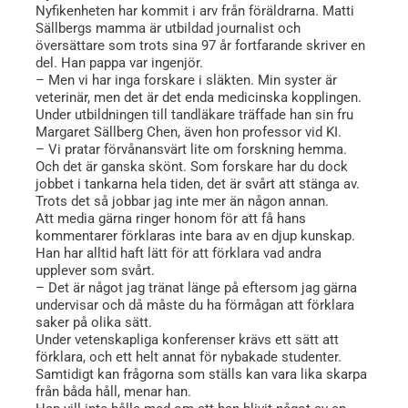
Nyfikenheten har kommit i arv från föräldrarna. Matti
Sällbergs mamma är utbildad journalist och
översättare som trots sina 97 år fortfarande skriver en
del. Han pappa var ingenjör.
– Men vi har inga forskare i släkten. Min syster är
veterinär, men det är det enda medicinska kopplingen.
Under utbildningen till tandläkare träffade han sin fru
Margaret Sällberg Chen, även hon professor vid KI.
– Vi pratar förvånansvärt lite om forskning hemma.
Och det är ganska skönt. Som forskare har du dock
jobbet i tankarna hela tiden, det är svårt att stänga av.
Trots det så jobbar jag inte mer än någon annan.
Att media gärna ringer honom för att få hans
kommentarer förklaras inte bara av en djup kunskap.
Han har alltid haft lätt för att förklara vad andra
upplever som svårt.
– Det är något jag tränat länge på eftersom jag gärna
undervisar och då måste du ha förmågan att förklara
saker på olika sätt.
Under vetenskapliga konferenser krävs ett sätt att
förklara, och ett helt annat för nybakade studenter.
Samtidigt kan frågorna som ställs kan vara lika skarpa
från båda håll, menar han.