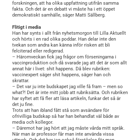
forskningen, att ha olika uppfattning utifrån samma
fakta. Och det är en debatt vi måste ha i ett öppet
demokratiskt samhälle, säger Matti Sällberg.
Flitigt i media
Han har synts i allt från nyhetsmorgon till Lilla Aktuellt
och hörts i en rad olika poddar. Han delar inte den
tvekan som andra kan känna inför risken att bli
felciterad eller redigerad.
– Häromveckan fick jag frågor om förseningarna i
vaccinproduktion och då svarade jag att det är som allt
annat här i livet: shit happens. Då blev rubriken:
vaccinexpert säger shit happens, säger han och
skrattar.
– Det var ju inte budskapet jag ville få fram – men so
what?! Det är inte mitt jobb att rubriksätta. Och rubriken
har syftet att få fler att läsa artikeln, funkar det så är
det ju fine.
Trots att han ibland fått stå som avsändare för
ofrivilliga budskap så har han behandlat väl både av
media och kollegor.
– Däremot har jag hört att jag måste vårda mitt språk.
När man är professor får man inte använda vissa
uttryck. Och det har jag också förståelse för men