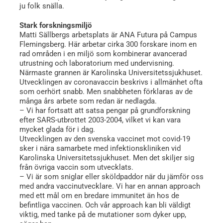
ju folk snälla.
Stark forskningsmiljö
Matti Sällbergs arbetsplats är ANA Futura på Campus
Flemingsberg. Här arbetar cirka 300 forskare inom en
rad områden i en miljö som kombinerar avancerad
utrustning och laboratorium med undervisning.
Närmaste grannen är Karolinska Universitetssjukhuset.
Utvecklingen av coronavaccin beskrivs i allmänhet ofta
som oerhört snabb. Men snabbheten förklaras av de
många års arbete som redan är nedlagda.
– Vi har fortsatt att satsa pengar på grundforskning
efter SARS-utbrottet 2003-2004, vilket vi kan vara
mycket glada för i dag.
Utvecklingen av den svenska vaccinet mot covid-19
sker i nära samarbete med infektionskliniken vid
Karolinska Universitetssjukhuset. Men det skiljer sig
från övriga vaccin som utvecklats.
– Vi är som sniglar eller sköldpaddor när du jämför oss
med andra vaccinutvecklare. Vi har en annan approach
med ett mål om en bredare immunitet än hos de
befintliga vaccinen. Och vår approach kan bli väldigt
viktig, med tanke på de mutationer som dyker upp,