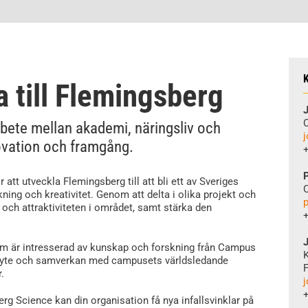
a till Flemingsberg
C
rbete mellan akademi, näringsliv och
j
novation och framgång.
+
P
 att utveckla Flemingsberg till att bli ett av Sveriges
C
kning och kreativitet. Genom att delta i olika projekt och
p
en och attraktiviteten i området, samt stärka den
+
som är intresserad av kunskap och forskning från Campus
tbyte och samverkan med campusets världsledande
F
.
j
+
g Science kan din organisation få nya infallsvinklar på