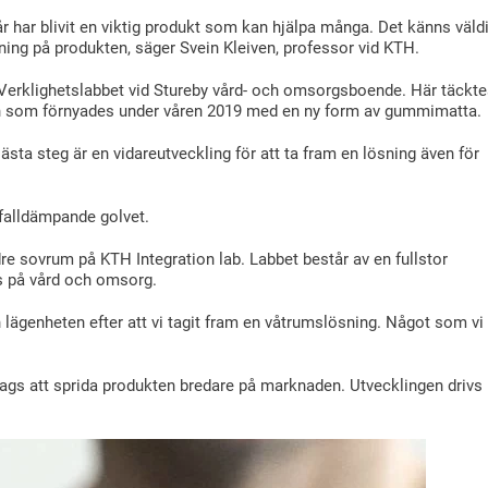
r har blivit en viktig produkt som kan hjälpa många. Det känns väld
idning på produkten, säger Svein Kleiven, professor vid KTH.
i Verklighetslabbet vid Stureby vård- och omsorgsboende. Här täckte
on som förnyades under våren 2019 med en ny form av gummimatta.
sta steg är en vidareutveckling för att ta fram en lösning även för
 falldämpande golvet.
ndre sovrum på KTH Integration lab. Labbet består av en fullstor
s på vård och omsorg.
den lägenheten efter att vi tagit fram en våtrumslösning. Något som vi
dags att sprida produkten bredare på marknaden. Utvecklingen drivs 