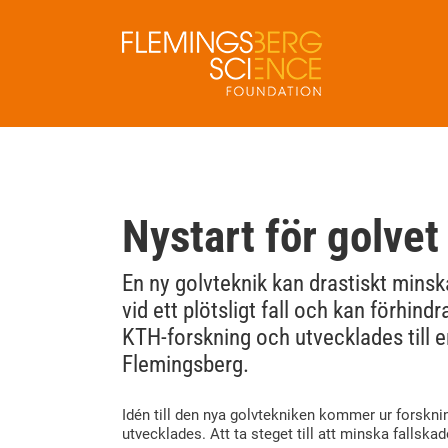
Fortsätt
till
innehållet
Nystart för golve
En ny golvteknik kan drastiskt mins
vid ett plötsligt fall och kan förhin
KTH-forskning och utvecklades till 
Flemingsberg.
Idén till den nya golvtekniken kommer ur forskn
utvecklades. Att ta steget till att minska fallska