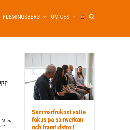
FLEMINGSBERG
OM OSS
upp
r
Sommarfrukost satte
fokus på samverkan
n Mips
nce.
och framtidstro i