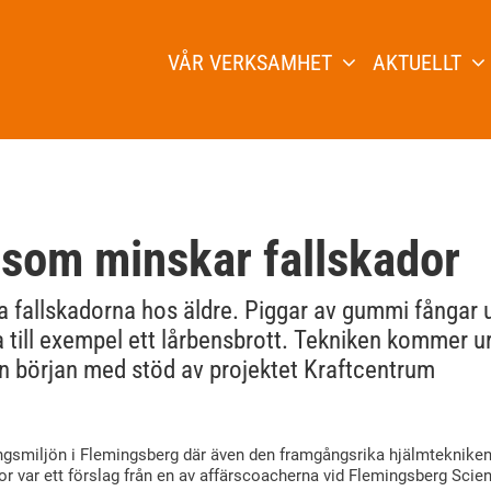
VÅR VERKSAMHET
AKTUELLT
t som minskar fallskador
ka fallskadorna hos äldre. Piggar av gummi fångar 
dra till exempel ett lårbensbrott. Tekniken kommer u
en början med stöd av projektet Kraftcentrum
ingsmiljön i Flemingsberg där även den framgångsrika hjälmteknike
dor var ett förslag från en av affärscoacherna vid Flemingsberg Scie