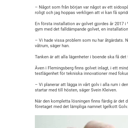
– Något som från början var något av ett sidospå
roligt och jag hoppas verkligen att vi kan få spr
En första installation av golvet gjordes år 2017 
gym med det falldämpande golvet, en installati
– Vi hade vissa problem som nu har åtgärdats. Nä
våtrum, säger han.
Tanken är att alla lägenheter i boende ska få det
Även i Flemingsberg finns golvet inlagt, i ett mi
testlägenhet för tekniska innovationer med foku
– Vi planerar att lägga in vårt golv i alla rum i 
startar med till hösten, säger Svein Kleiven.
När den kompletta lösningen finns färdig är det 
företaget med det lämpliga namnet Igelkott Golv.