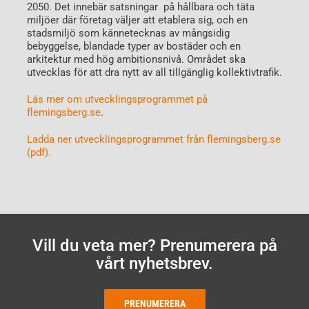
2050. Det innebär satsningar på hållbara och täta
miljöer där företag väljer att etablera sig, och en
stadsmiljö som kännetecknas av mångsidig
bebyggelse, blandade typer av bostäder och en
arkitektur med hög ambitionsnivå. Området ska
utvecklas för att dra nytt av all tillgänglig kollektivtrafik.
Läs mer om utvecklingsprogrammet på
flemingsberg.se
.
Ladda ner utvecklingsprogrammet från flemingsberg.se
(pdf).
Vill du veta mer? Prenumerera på
vårt nyhetsbrev.
PRENUMERERA