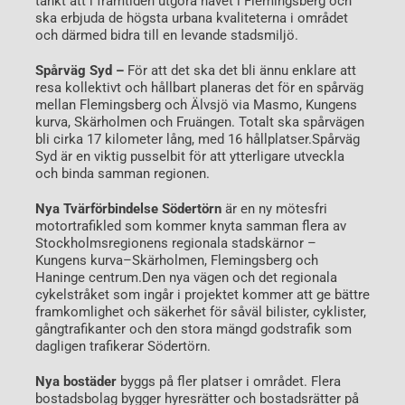
tänkt att i framtiden utgöra navet i Flemingsberg och
ska erbjuda de högsta urbana kvaliteterna i området
och därmed bidra till en levande stadsmiljö.
Spårväg Syd –
För att det ska det bli ännu enklare att
resa kollektivt och hållbart planeras det för en spårväg
mellan Flemingsberg och Älvsjö via Masmo, Kungens
kurva, Skärholmen och Fruängen. Totalt ska spårvägen
bli cirka 17 kilometer lång, med 16 hållplatser.
Spårväg
Syd är en viktig pusselbit för att ytterligare utveckla
och binda samman regionen.
Nya Tvärförbindelse Södertörn
är en ny mötesfri
motortrafikled som kommer knyta samman flera av
Stockholmsregionens regionala stadskärnor –
Kungens kurva–Skärholmen, Flemingsberg och
Haninge centrum.
Den nya vägen och det regionala
cykelstråket som ingår i projektet kommer att ge bättre
framkomlighet och säkerhet för såväl bilister, cyklister,
gångtrafikanter och den stora mängd godstrafik som
dagligen trafikerar Södertörn.
Nya bostäder
byggs på fler platser i området. Flera
bostadsbolag bygger hyresrätter och bostadsrätter på