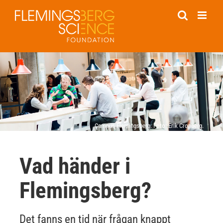
Fortsätt
till
innehållet
Campus Flemingsberg. Foto: Erik Cronberg.
Vad händer i
Flemingsberg?
Det fanns en tid när frågan knappt