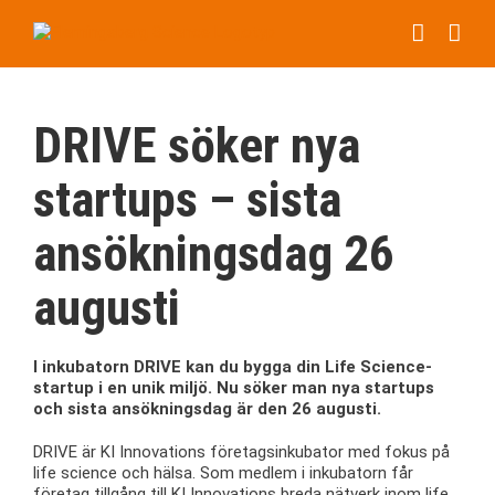
Fortsätt
till
innehållet
DRIVE söker nya
startups – sista
ansökningsdag 26
augusti
I inkubatorn DRIVE kan du bygga din Life Science-
startup i en unik miljö. Nu söker man nya startups
och sista ansökningsdag är den 26 augusti.
DRIVE är KI Innovations företagsinkubator med fokus på
life science och hälsa. Som medlem i inkubatorn får
företag tillgång till KI Innovations breda nätverk inom life