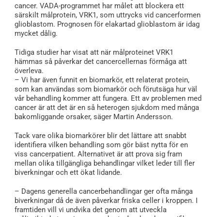
cancer. VADA-programmet har målet att blockera ett
särskilt målprotein, VRK1, som uttrycks vid cancerformen
glioblastom. Prognosen för elakartad glioblastom är idag
mycket dålig.
Tidiga studier har visat att när målproteinet VRK1
hämmas så påverkar det cancercellernas förmåga att
överleva.
– Vi har även funnit en biomarkör, ett relaterat protein,
som kan användas som biomarkör och förutsäga hur väl
vår behandling kommer att fungera. Ett av problemen med
cancer är att det är en så heterogen sjukdom med många
bakomliggande orsaker, säger Martin Andersson.
Tack vare olika biomarkörer blir det lättare att snabbt
identifiera vilken behandling som gör bäst nytta för en
viss cancerpatient. Alternativet är att prova sig fram
mellan olika tillgängliga behandlingar vilket leder till fler
biverkningar och ett ökat lidande.
– Dagens generella cancerbehandlingar ger ofta många
biverkningar då de även påverkar friska celler i kroppen. I
framtiden vill vi undvika det genom att utveckla