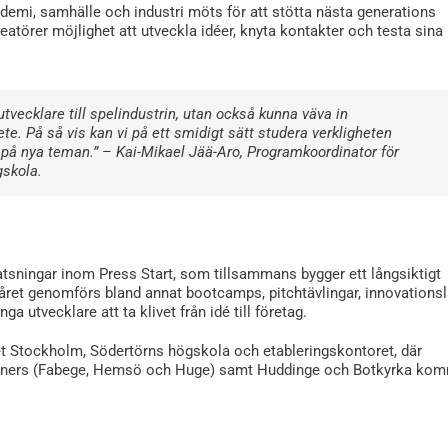
demi, samhälle och industri möts för att stötta nästa generations
eatörer möjlighet att utveckla idéer, knyta kontakter och testa sina
utvecklare till spelindustrin, utan också kunna väva in
te. På så vis kan vi på ett smidigt sätt studera verkligheten
på nya teman.” – Kai-Mikael Jää-Aro, Programkoordinator för
skola.
tsningar inom Press Start, som tillsammans bygger ett långsiktigt
 året genomförs bland annat bootcamps, pitchtävlingar, innovations
a utvecklare att ta klivet från idé till företag.
t Stockholm, Södertörns högskola och etableringskontoret, där
artners (Fabege, Hemsö och Huge) samt Huddinge och Botkyrka ko