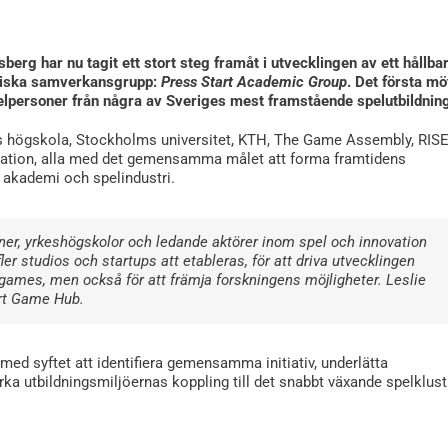
rg har nu tagit ett stort steg framåt i utvecklingen av ett hållbar
miska samverkansgrupp:
Press Start Academic Group
. Det första mö
elpersoner från några av Sveriges mest framstående spelutbildning
ns högskola, Stockholms universitet, KTH, The Game Assembly, RISE
ation, alla med det gemensamma målet att forma framtidens
akademi och spelindustri.
er, yrkeshögskolor och ledande aktörer inom spel och innovation
fler studios och startups att etableras, för att driva utvecklingen
games, men också för att främja forskningens möjligheter. Leslie
art Game Hub.
ed syftet att identifiera gemensamma initiativ, underlätta
a utbildningsmiljöernas koppling till det snabbt växande spelklust