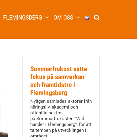
FLEMINGSBERG
OM OSS
Sommarfrukost satte
fokus på samverkan
och framtidstro i
Flemingsberg
Nyligen samlades aktörer från
näringsliv, akademi och
offentlig sektor
på Sommarfrukosten ”Vad
händer i Flemingsberg”, för att
ta tempen på utvecklingen i
området.