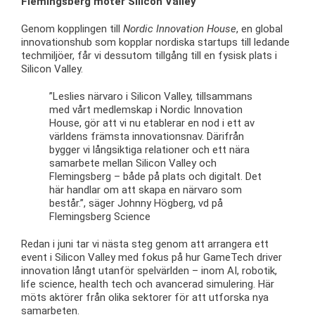
Flemingsberg möter Silicon Valley
Genom kopplingen till
Nordic Innovation House
, en global
innovationshub som kopplar nordiska startups till ledande
techmiljöer, får vi dessutom tillgång till en fysisk plats i
Silicon Valley.
”Leslies närvaro i Silicon Valley, tillsammans
med vårt medlemskap i Nordic Innovation
House, gör att vi nu etablerar en nod i ett av
världens främsta innovationsnav. Därifrån
bygger vi långsiktiga relationer och ett nära
samarbete mellan Silicon Valley och
Flemingsberg – både på plats och digitalt. Det
här handlar om att skapa en närvaro som
består.”, säger Johnny Högberg, vd på
Flemingsberg Science
Redan i juni tar vi nästa steg genom att arrangera ett
event i Silicon Valley med fokus på hur GameTech driver
innovation långt utanför spelvärlden – inom AI, robotik,
life science, health tech och avancerad simulering. Här
möts aktörer från olika sektorer för att utforska nya
samarbeten.