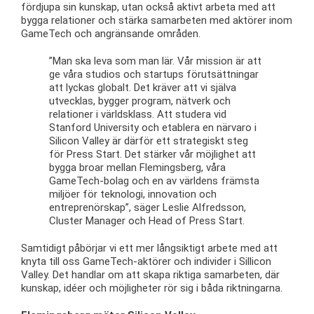
fördjupa sin kunskap, utan också aktivt arbeta med att
bygga relationer och stärka samarbeten med aktörer inom
GameTech och angränsande områden.
”Man ska leva som man lär. Vår mission är att
ge våra studios och startups förutsättningar
att lyckas globalt. Det kräver att vi själva
utvecklas, bygger program, nätverk och
relationer i världsklass. Att studera vid
Stanford University och etablera en närvaro i
Silicon Valley är därför ett strategiskt steg
för Press Start. Det stärker vår möjlighet att
bygga broar mellan Flemingsberg, våra
GameTech-bolag och en av världens främsta
miljöer för teknologi, innovation och
entreprenörskap”, säger Leslie Alfredsson,
Cluster Manager och Head of Press Start.
Samtidigt påbörjar vi ett mer långsiktigt arbete med att
knyta till oss GameTech-aktörer och individer i Sillicon
Valley. Det handlar om att skapa riktiga samarbeten, där
kunskap, idéer och möjligheter rör sig i båda riktningarna.