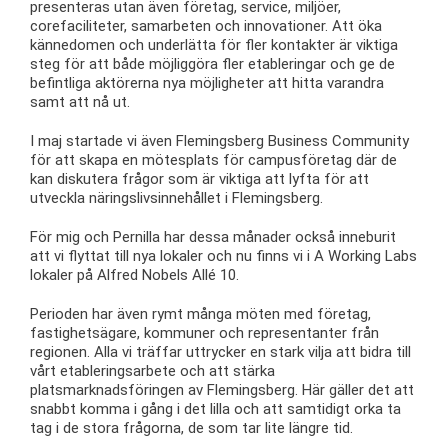
presenteras utan även företag, service, miljöer,
corefaciliteter, samarbeten och innovationer. Att öka
kännedomen och underlätta för fler kontakter är viktiga
steg för att både möjliggöra fler etableringar och ge de
befintliga aktörerna nya möjligheter att hitta varandra
samt att nå ut.
I maj startade vi även Flemingsberg Business Community
för att skapa en mötesplats för campusföretag där de
kan diskutera frågor som är viktiga att lyfta för att
utveckla näringslivsinnehållet i Flemingsberg.
För mig och Pernilla har dessa månader också inneburit
att vi flyttat till nya lokaler och nu finns vi i A Working Labs
lokaler på Alfred Nobels Allé 10.
Perioden har även rymt många möten med företag,
fastighetsägare, kommuner och representanter från
regionen. Alla vi träffar uttrycker en stark vilja att bidra till
vårt etableringsarbete och att stärka
platsmarknadsföringen av Flemingsberg. Här gäller det att
snabbt komma i gång i det lilla och att samtidigt orka ta
tag i de stora frågorna, de som tar lite längre tid.