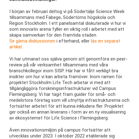
I början av februari deltog vi på Södertälje Science Week
tillsammans med Fabege, Södertörns högskola och
Region Stockholm. I ett panelsamtal diskuterade vi hur vi
som innovativ arena fyller en viktig roll i arbetet med att
skapa samverkan för den framtida staden.
Se gärna diskussionen
i efterhand, eller
läs en separat
artikel
.
Vi har utmanat oss själva genom att genomföra en peer-
review på vår verksamhet tillsammans med våra
branschkollegor inom SISP. Här har vi fått verkligt bra
insikter om hur vi kan arbeta framöver. Inom ramen för
projektet Stockholm Life Tech arbetar vi med att
tillgängliggöra forskningsinfrastrukturer vid Campus
Flemingsberg. Vi har tagit fram guider för små- och
medelstora företag som vill utnyttja infrastrukturerna och
fortsätter arbetet för att kunna inkludera fler. Projektet
ger också en annan leverans i form av en ny visualisering
av ekosystemet för Life Science i Flemingsberg.
Även innovationsmiljön på campus fortsätter att
utvecklas under 2023. I oktober 2022 etablerade sig