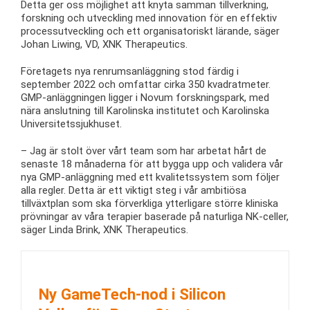
Detta ger oss möjlighet att knyta samman tillverkning,
forskning och utveckling med innovation för en effektiv
processutveckling och ett organisatoriskt lärande, säger
Johan Liwing, VD, XNK Therapeutics.
Företagets nya renrumsanläggning stod färdig i
september 2022 och omfattar cirka 350 kvadratmeter.
GMP-anläggningen ligger i Novum forskningspark, med
nära anslutning till Karolinska institutet och Karolinska
Universitetssjukhuset.
– Jag är stolt över vårt team som har arbetat hårt de
senaste 18 månaderna för att bygga upp och validera vår
nya GMP-anläggning med ett kvalitetssystem som följer
alla regler. Detta är ett viktigt steg i vår ambitiösa
tillväxtplan som ska förverkliga ytterligare större kliniska
prövningar av våra terapier baserade på naturliga NK-celler,
säger Linda Brink, XNK Therapeutics.
Ny GameTech-nod i Silicon