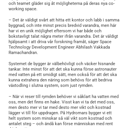
och teamet gläder sig åt möjligheterna på deras nya co-
working space.
– Det är väldigt svårt att hitta ett kontor och labb i samma
byggnad, och inte minst precis bredvid varandra, men här
har vi en unik möjlighet eftersom vi har både och
bokstavligt talat några meter ifrån varandra. Det är väldigt
hjälpsamt i att driva vår forskning framåt, säger Space
Technology Development Engineer Abhilash Vakkada
Ramachandran.
Systemet de bygger är välbehövligt och väcker hisnande
tankar. Inte minst för att det ska kunna förse astronauter
med vatten på ett smidigt sätt, men också för att det ska
kunna extrahera den näring som behövs för att bedriva
växtodling i slutna system, som just rymden.
– När vi reser till rymden behöver vi såklart ha vatten med
oss, men det finns en hake. Visst kan vi ta det med oss,
men desto mer vi tar med desto mer vikt och kostnad
lägger vi till för uppdragen. På Hydromars bygger vi ett
helt system som minskar så väl vikt som kostnad och
antalet steg – och ändå kan förse människan med rent