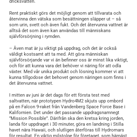
dricksvatten.
Rent praktiskt görs det möjligt genom att tillvarata och
återvinna den vätska som besättningen släpper ut – så
som urin, svett och även fukt. Och det återvunna vattnet är
alltså det som även kan användas till människans
självförsörjning i rymden.
– Även mat är ju viktigt på uppdrag, och det är också
väldigt kostsamt att ta med. Att göra människan
självförsörjande var vi än befinner oss är minst lika viktigt,
och för att kunna vara det behöver vi näring för att odla
växter. Med vår unika produkt och lösning kommer vi att
kunna tillgodose det behovet genom näringen som finns i
det återvunna vattnet.
I mitten av juni är det dags för ett första test med
saltvatten, när prototypen Hydro4M2 skjuts upp ombord
på en Falcon 9-raket från Vandenberg Space Force Base i
Kalifornien. Det under det passande uppdragsnamnegt
”Mission Possible”. Därifrån ska den kretsa kring jorden,
landa för uppdraget i 30 minuter, göra en landning i Stilla
havet nära Hawaii, och slutligen återföras till Hydromars
för resultat. En viktig milstolpe för företaget, som härnäst