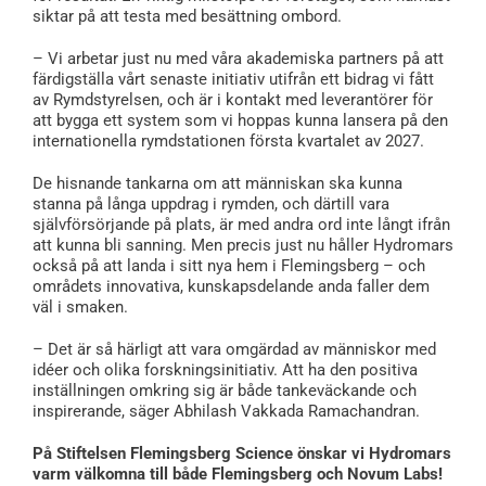
siktar på att testa med besättning ombord.
– Vi arbetar just nu med våra akademiska partners på att
färdigställa vårt senaste initiativ utifrån ett bidrag vi fått
av Rymdstyrelsen, och är i kontakt med leverantörer för
att bygga ett system som vi hoppas kunna lansera på den
internationella rymdstationen första kvartalet av 2027.
De hisnande tankarna om att människan ska kunna
stanna på långa uppdrag i rymden, och därtill vara
självförsörjande på plats, är med andra ord inte långt ifrån
att kunna bli sanning. Men precis just nu håller Hydromars
också på att landa i sitt nya hem i Flemingsberg – och
områdets innovativa, kunskapsdelande anda faller dem
väl i smaken.
– Det är så härligt att vara omgärdad av människor med
idéer och olika forskningsinitiativ. Att ha den positiva
inställningen omkring sig är både tankeväckande och
inspirerande, säger Abhilash Vakkada Ramachandran.
På Stiftelsen Flemingsberg Science önskar vi Hydromars
varm välkomna till både Flemingsberg och Novum Labs!