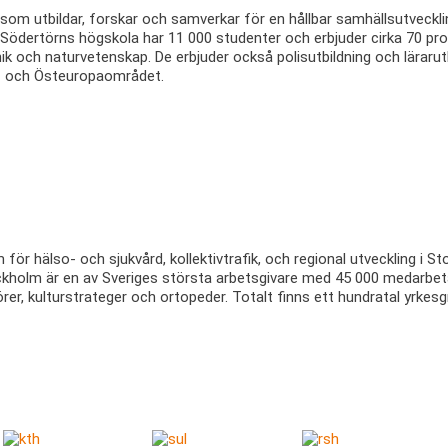
som utbildar, forskar och samverkar för en hållbar samhällsutveckl
Södertörns högskola har 11 000 studenter och erbjuder cirka 70 pro
 och naturvetenskap. De erbjuder också polisutbildning och lärarutbi
ö- och Östeuropaområdet.
för hälso- och sjukvård, kollektivtrafik, och regional utveckling i 
 Stockholm är en av Sveriges största arbetsgivare med 45 000 medarbet
örer, kulturstrateger och ortopeder. Totalt finns ett hundratal yrke