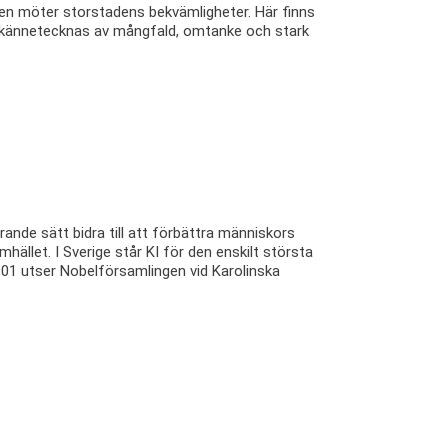
en möter storstadens bekvämligheter. Här finns
 kännetecknas av mångfald, omtanke och stark
örande sätt bidra till att förbättra människors
ället. I Sverige står KI för den enskilt största
01 utser Nobelförsamlingen vid Karolinska