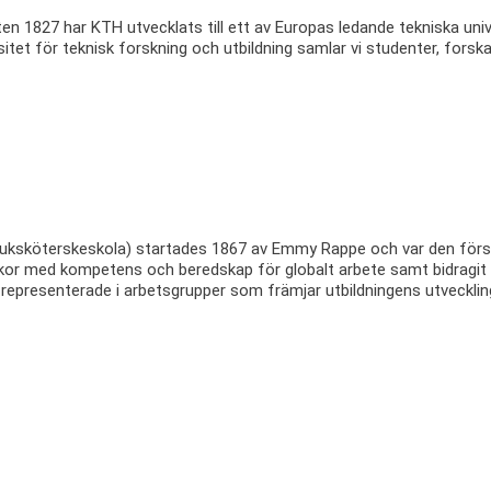
ten 1827 har KTH utvecklats till ett av Europas ledande tekniska univ
tet för teknisk forskning och utbildning samlar vi studenter, forska
uksköterskeskola) startades 1867 av Emmy Rappe och var den första 
skor med kompetens och beredskap för globalt arbete samt bidragit til
 representerade i arbetsgrupper som främjar utbildningens utvecklin