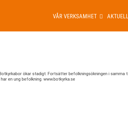
VÅR VERKSAMHET
AKTUELL
 Botkyrkabor ökar stadigt. Fortsätter befolkningsökningen i samma t
i har en ung befolkning. www.botkyrka.se