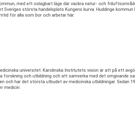
ommun, med ett oslagbart läge där vackra natur- och friluftsområd
mt Sveriges största handelsplats Kungens kurva. Huddinge kommun
mtid för alla som bor och arbetar här.
edicinska universitet. Karolinska Institutets vision är att på ett avg
iva forskning och utbildning och att samverka med det omgivande samh
n och har det största utbudet av medicinska utbildningar. Sedan 19
er medicin.